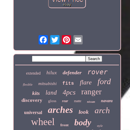
rover
defender
hilux
extended
ford
flare
fits
mitsubishi
flexible
ranger
4pcs
land
kits
discovery
gloss
navara
rear
matte
nissan
arches
arch
look
universal
wheel
body
front
style