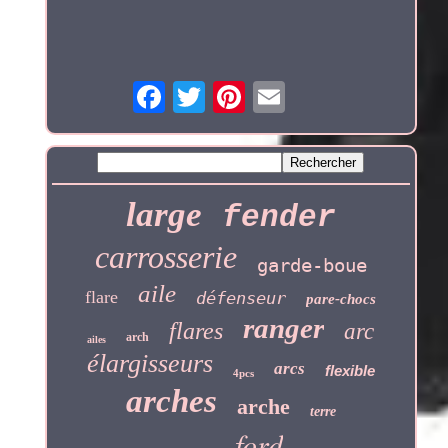
large
fender
carrosserie
garde-boue
aile
flare
défenseur
pare-chocs
ranger
flares
arc
arch
ailes
élargisseurs
arcs
flexible
4pcs
arches
arche
terre
ford