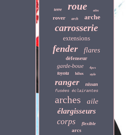
roue
terre
ailes
arche
rover
arch
carrosserie
extensions
fender
flares
défenseur
garde-boue
4pcs
toyota
hilux
style
ranger
nissan
fusées éclairantes
arches
aile
élargisseurs
corps
flexible
arcs