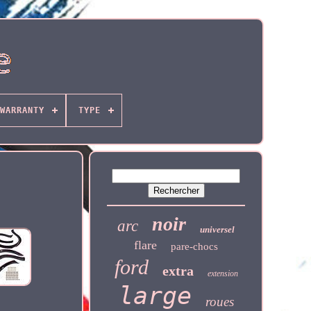
WARRANTY
TYPE
noir
arc
universel
flare
pare-chocs
ford
extra
extension
large
roues