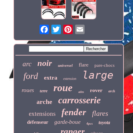
noir
arc
flare
pare-chocs
universel
large
ford
extra
extension
roue
roues
rover
terre
arch
ailes
carrosserie
arche
fender
flares
extensions
garde-boue
défenseur
toyota
4pcs
ranger