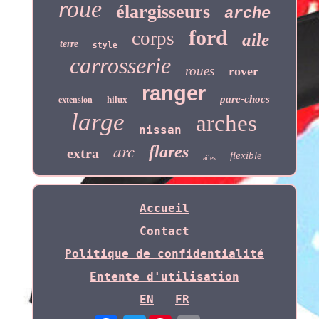
roue
élargisseurs
arche
ford
corps
aile
terre
style
carrosserie
roues
rover
ranger
pare-chocs
hilux
extension
large
arches
nissan
arc
flares
extra
flexible
ailes
Accueil
Contact
Politique de confidentialité
Entente d'utilisation
EN
FR