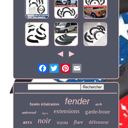
fender
fusées éclairantes
arch
extensions
garde-boue
universel
4pcs
noir
flare
arcs
défenseur
toyota