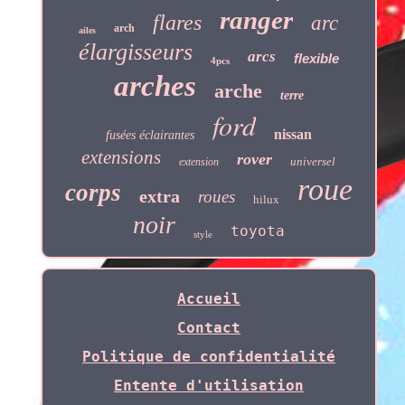
ranger
flares
arc
arch
ailes
élargisseurs
arcs
flexible
4pcs
arches
arche
terre
ford
nissan
fusées éclairantes
extensions
rover
universel
extension
roue
corps
extra
roues
hilux
noir
toyota
style
Accueil
Contact
Politique de confidentialité
Entente d'utilisation