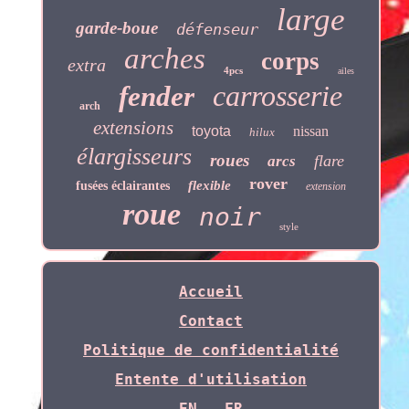
large
garde-boue
défenseur
arches
corps
extra
4pcs
ailes
carrosserie
fender
arch
extensions
toyota
nissan
hilux
élargisseurs
roues
flare
arcs
rover
flexible
fusées éclairantes
extension
roue
noir
style
Accueil
Contact
Politique de confidentialité
Entente d'utilisation
EN
FR