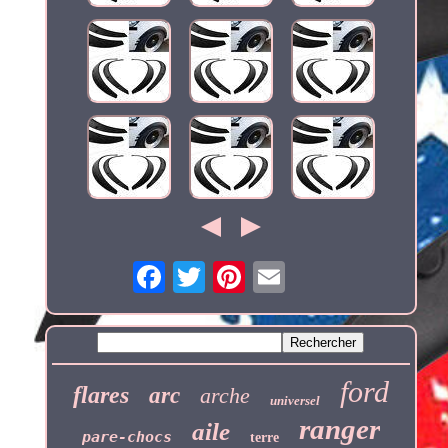
ford
flares
arc
arche
universel
ranger
aile
pare-chocs
terre