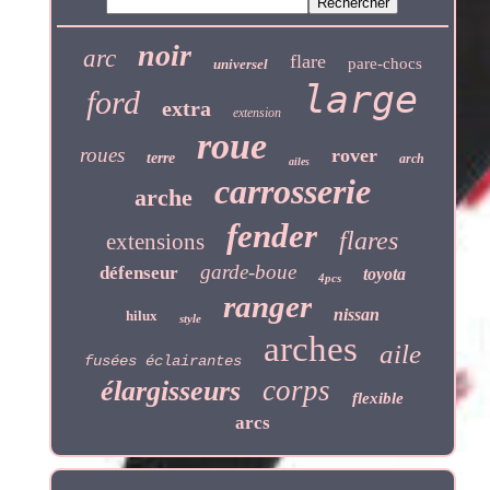
noir
arc
flare
pare-chocs
universel
large
ford
extra
extension
roue
roues
rover
terre
arch
ailes
carrosserie
arche
fender
flares
extensions
garde-boue
défenseur
toyota
4pcs
ranger
nissan
hilux
style
arches
aile
fusées éclairantes
corps
élargisseurs
flexible
arcs