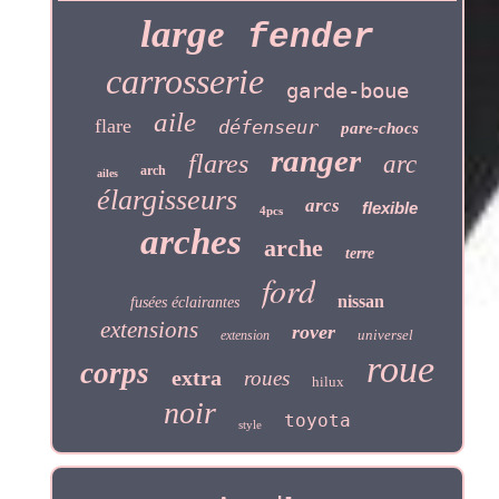
large
fender
carrosserie
garde-boue
aile
flare
défenseur
pare-chocs
ranger
flares
arc
arch
ailes
élargisseurs
arcs
flexible
4pcs
arches
arche
terre
ford
nissan
fusées éclairantes
extensions
rover
universel
extension
roue
corps
extra
roues
hilux
noir
toyota
style