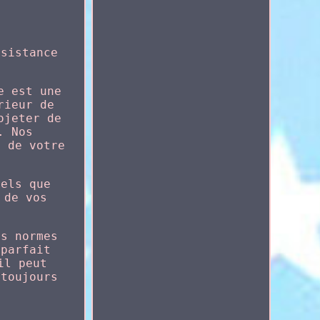
ésistance
e est une
rieur de
ojeter de
. Nos
e de votre
uels que
 de vos
es normes
 parfait
il peut
 toujours