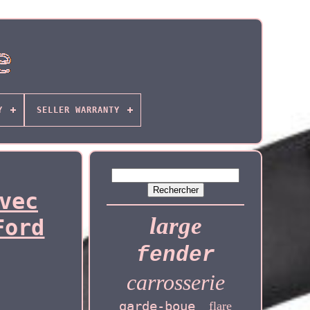
Y
SELLER WARRANTY
vec
large
Ford
fender
carrosserie
garde-boue
flare