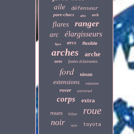
aile
défenseur
pare-chocs
arch
ailes
ranger
flares
élargisseurs
arc
arcs
flexible
4pcs
arches
arche
terre
fusées éclairantes
ford
nissan
extensions
extension
rover
universel
corps
extra
roue
roues
hilux
noir
toyota
style