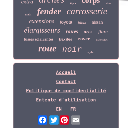
corps
extra
4pcs
ailes
carrosserie
fender
arch
extensions
toyota
nissan
hilux
élargisseurs
roues
flare
arcs
rover
flexible
fusées éclairantes
extension
roue
noir
style
Accueil
Contact
Politique de confidentialité
Entente d'utilisation
EN
FR
Twitter