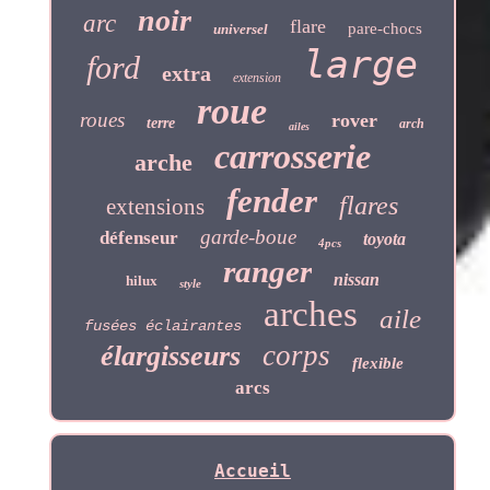
noir
arc
flare
pare-chocs
universel
large
ford
extra
extension
roue
roues
rover
terre
arch
ailes
carrosserie
arche
fender
flares
extensions
garde-boue
défenseur
toyota
4pcs
ranger
nissan
hilux
style
arches
aile
fusées éclairantes
corps
élargisseurs
flexible
arcs
Accueil