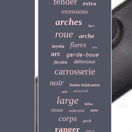
fender
extra
extensions
arches
4pcs
roue
arche
flares
toyota
ailes
arc
garde-boue
défenseur
flexible
carrosserie
noir
fusées éclairantes
universel
style
large
hilux
nissan
terre
extension
corps
arch
ranger
arcs