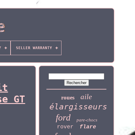
Y
SELLER WARRANTY
it
aile
se GT
roues
élargisseurs
ford
pare-chocs
rover
flare