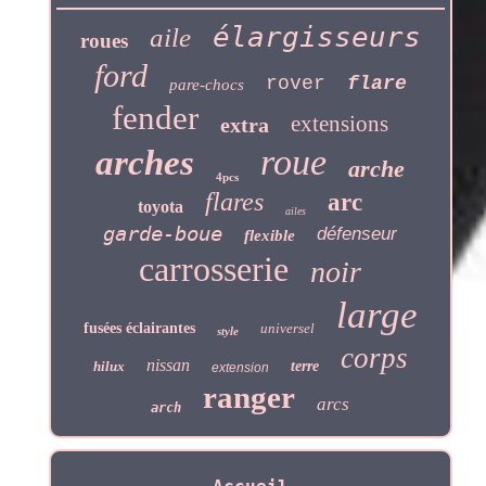
élargisseurs
aile
roues
ford
rover
flare
pare-chocs
fender
extensions
extra
roue
arches
arche
4pcs
flares
arc
toyota
ailes
garde-boue
défenseur
flexible
carrosserie
noir
large
fusées éclairantes
universel
style
corps
nissan
hilux
terre
extension
ranger
arcs
arch