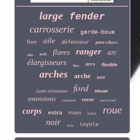
large
fender
carrosserie
garde-boue
aile
flare
défenseur
pare-chocs
ranger
flares
arc
arch
ailes
élargisseurs
arcs
flexible
4pcs
arches
arche
terre
ford
nissan
fusées éclairantes
extensions
rover
universel
extension
roue
corps
extra
roues
hilux
noir
toyota
style