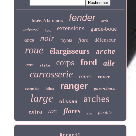
fender
fusées éclairantes
arch
extensions
garde-boue
universel
4pcs
noir
flare
arcs
défenseur
toyota
roue
élargisseurs
arche
ford
corps
aile
terre
style
carrosserie
roues
rover
ranger
pare-chocs
hilux
extension
large
arches
nissan
arc
flares
extra
flexible
ailes
Accueil