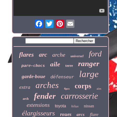
ford
flares
arc
arche
universel
ranger
aile
pare-chocs
terre
large
garde-boue
défenseur
arches
corps
extra
4pcs
ailes
carrosserie
fender
arch
extensions
toyota
nissan
hilux
élargisseurs
roues
flare
arcs