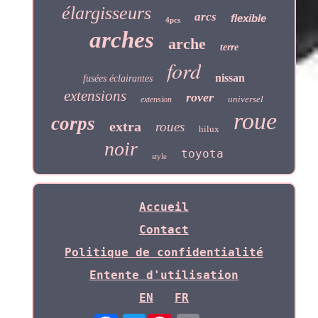
élargisseurs
arcs
flexible
4pcs
arches
arche
terre
ford
nissan
fusées éclairantes
extensions
rover
universel
extension
roue
corps
extra
roues
hilux
noir
toyota
style
Accueil
Contact
Politique de confidentialité
Entente d'utilisation
EN
FR