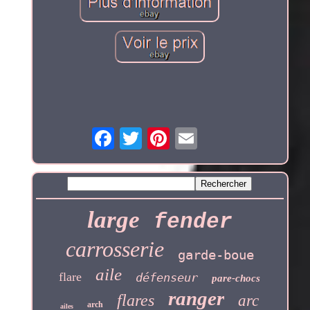
large
fender
carrosserie
garde-boue
aile
flare
défenseur
pare-chocs
ranger
flares
arc
arch
ailes