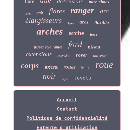
aile
flare
défenseur
pare-chocs
ranger
flares
arc
arch
ailes
élargisseurs
arcs
flexible
4pcs
arches
arche
terre
ford
nissan
fusées éclairantes
extensions
rover
universel
extension
roue
corps
extra
roues
hilux
noir
toyota
style
Accueil
Contact
Politique de confidentialité
Entente d'utilisation