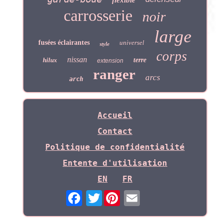
carrosserie
noir
large
fusées éclairantes
universel
style
corps
nissan
hilux
terre
extension
ranger
arcs
arch
Accueil
Contact
Politique de confidentialité
Entente d'utilisation
EN
FR
Twitter