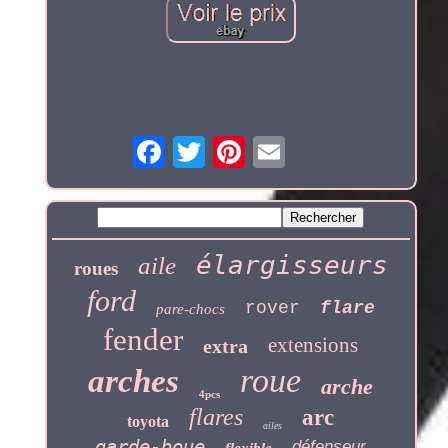
élargisseurs
aile
roues
ford
rover
flare
pare-chocs
fender
extensions
extra
roue
arches
arche
4pcs
flares
arc
toyota
ailes
garde-boue
défenseur
flexible