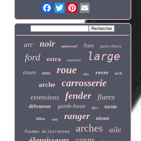
noir
arc
flare
pare-chocs
universel
large
ford
extra
extension
roue
roues
rover
terre
arch
ailes
carrosserie
arche
fender
flares
extensions
garde-boue
défenseur
toyota
4pcs
ranger
nissan
hilux
style
arches
aile
fusées éclairantes
corps
élargisseurs