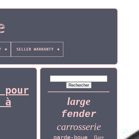
Y
SELLER WARRANTY
 pour
large
 à
fender
carrosserie
garde-boue
flare