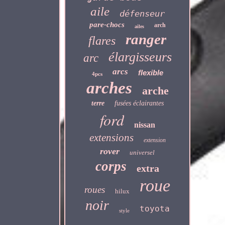
aile
défenseur
pare-chocs
arch
ailes
ranger
flares
élargisseurs
arc
arcs
flexible
4pcs
arches
arche
terre
fusées éclairantes
ford
nissan
extensions
extension
rover
universel
corps
extra
roue
roues
hilux
noir
toyota
style