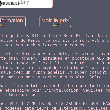
 Large Corps Kit de Garde-Boue Brillant Noir
ducteurs de Ranger lorsqu'ils verront votre c
x avec ces arches larges menaçantes.
r, si célèbre aux États-Unis, ces arches tran
rte quel Ranger. Fabriqués en plastique ABS d
s avec assez de flexibilité pour résister à u
tions en acier inoxydable (incluses) sont pu
tallé avec un ruban adhésif 3M super collant,
 de médias pour attacher des caméras GoPro.
pour l'installation. La finition brillante no
e nécessaire pour l'installation (veuillez n
d'instructions).
ne. VEUILLEZ NOTER QUE CES ARCHES NE SONT PA
s modèles antérieurs ou ultérieurs, veuillez