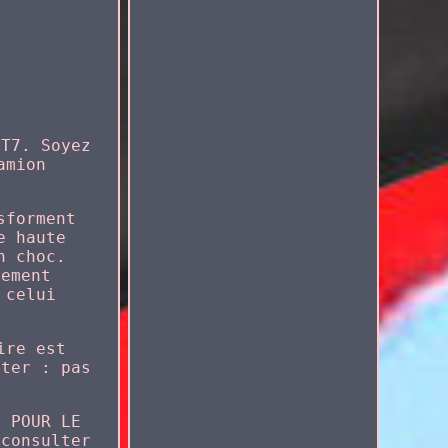
 T7. Soyez
amion
sforment
e haute
n choc.
rement
 celui
ire est
oter : pas
S POUR LE
 consulter