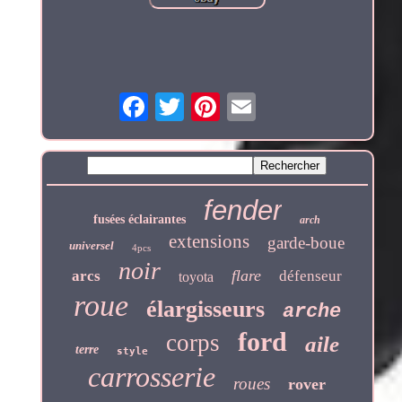
fender
fusées éclairantes
arch
extensions
garde-boue
universel
4pcs
noir
flare
arcs
défenseur
toyota
roue
élargisseurs
arche
ford
corps
aile
terre
style
carrosserie
roues
rover