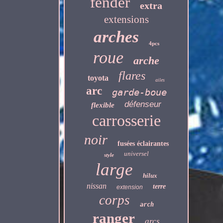
fender
extra
extensions
arches
4pcs
roue
arche
flares
toyota
ailes
arc
garde-boue
défenseur
flexible
carrosserie
noir
fusées éclairantes
universel
style
large
hilux
nissan
terre
extension
corps
arch
ranger
arcs