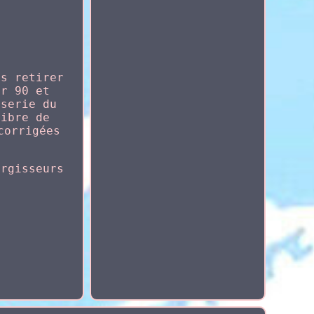
es retirer
er 90 et
sserie du
fibre de
corrigées
argisseurs