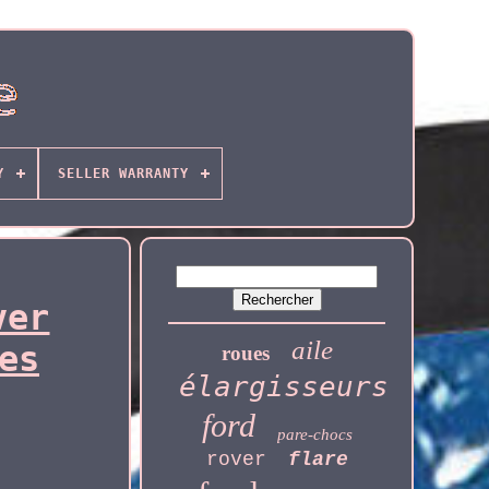
Y
SELLER WARRANTY
ver
aile
es
roues
élargisseurs
ford
pare-chocs
rover
flare