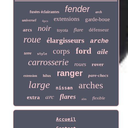
fender
fusées éclairantes
arch
extensions
garde-boue
universel
4pcs
noir
flare
arcs
défenseur
toyota
roue
élargisseurs
arche
ford
corps
aile
terre
style
carrosserie
roues
rover
ranger
pare-chocs
hilux
extension
large
arches
nissan
arc
flares
extra
flexible
ailes
Accueil