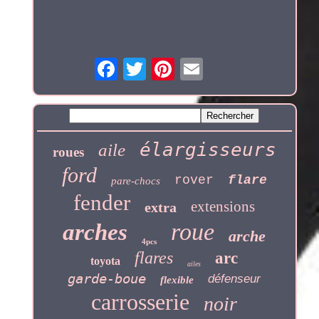
élargisseurs
aile
roues
ford
rover
flare
pare-chocs
fender
extensions
extra
roue
arches
arche
4pcs
flares
arc
toyota
ailes
garde-boue
défenseur
flexible
carrosserie
noir