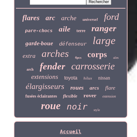
ford
flares
arc
arche
universel
ranger
aile
pare-chocs
terre
large
garde-boue
défenseur
arches
corps
extra
4pcs
ailes
carrosserie
fender
arch
extensions
toyota
nissan
hilux
élargisseurs
roues
flare
arcs
rover
flexible
fusées éclairantes
extension
roue
noir
style
Accueil