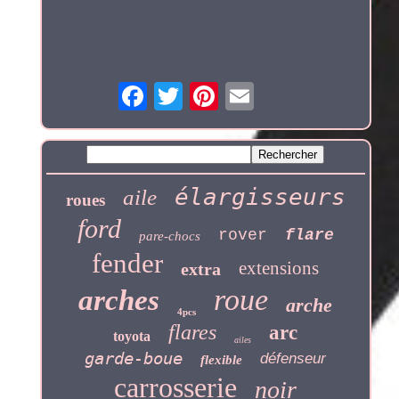
élargisseurs
aile
roues
ford
rover
flare
pare-chocs
fender
extensions
extra
roue
arches
arche
4pcs
flares
arc
toyota
ailes
garde-boue
défenseur
flexible
carrosserie
noir