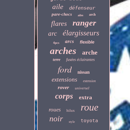
aile
défenseur
pare-chocs
arch
ailes
ranger
flares
élargisseurs
arc
arcs
flexible
4pcs
arches
arche
terre
fusées éclairantes
ford
nissan
extensions
extension
rover
universel
corps
extra
roue
roues
hilux
noir
toyota
style