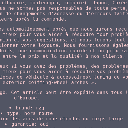
lithuanie, montenegro, romanie). Japon, Corée
us ne sommes pas responsables de toute perte
n de changements d'adresse ou d'erreurs fait
teurs après la commande.
és automatiquement après que nous aurons reçu
 mieux pour vous aider à résoudre tout probl
nion et vos suggestions, et nous ferons tout
sionner votre loyauté. Nous fournissons égale
duits, une communication rapide et un prix ra
 entre le prix et la qualité) à nos clients.
eux si vous avez des problèmes, des problème
 mieux pour vous aider à résoudre vos problè
ièces de véhicule & accessoires\ tuning de v
 exterior coiffing\wheel arches ».
gb. Cet article peut être expédié dans tous 
d'Europe.
brand: rzg
type: hors route
tion des arcs de roue étendus du corps large
garantie: oui