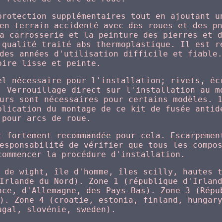
protection supplémentaires tout en ajoutant u
en terrain accidenté avec des roues et des p
a carrosserie et la peinture des pierres et 
 qualité traité abs thermoplastique. Il est r
des années d'utilisation difficile et fiable
oire lisse et peinte.
el nécessaire pour l'installation; rivets, éc
. Verrouillage direct sur l'installation au m
urs sont nécessaires pour certains modèles. 
plication du montage de ce kit de fusée antid
pour arcs de roue.
t fortement recommandée pour cela. Escarpemen
esponsabilité de vérifier que tous les compo
commencer la procédure d'installation.
 de wight, île d'homme, îles scilly, hautes 
Irlande du Nord). Zone 1 (république d'Irlan
nce, d'Allemagne, des Pays-Bas). Zone 3 (Répu
). Zone 4 (croatie, estonia, finland, hungar
ugal, slovénie, sweden).