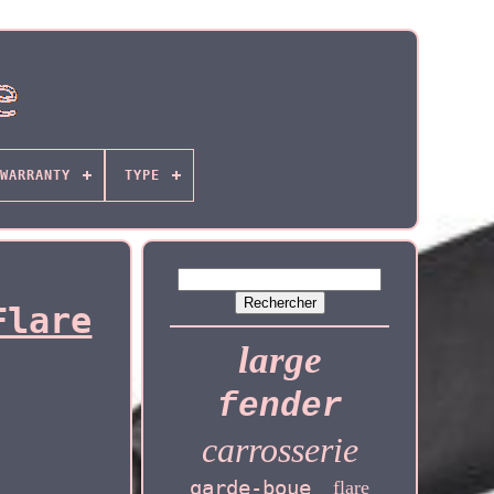
WARRANTY
TYPE
Flare
large
fender
carrosserie
garde-boue
flare