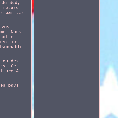
 du Sud,
, retard
es par les
 vos
ème. Nous
 notre
ment des
isonnable
s ou des
mes. Cet
oiture &
les pays