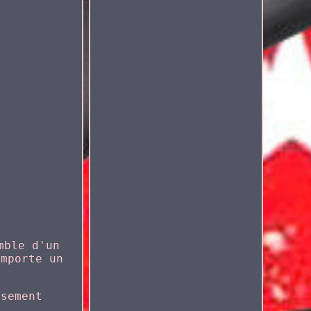
mble d'un
omporte un
asement