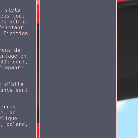
n style
neus tout-
des débris
ésistant
. Finition
rous de
ontage en
100% neuf,
érapante
t d'aile
sants sont
terres
de, de
blique
y, poland,