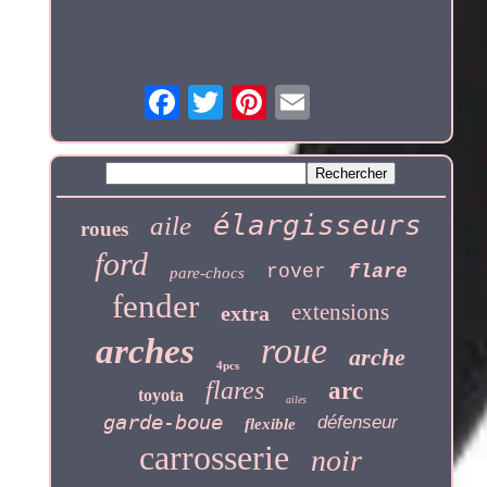
élargisseurs
aile
roues
ford
rover
flare
pare-chocs
fender
extensions
extra
roue
arches
arche
4pcs
flares
arc
toyota
ailes
garde-boue
défenseur
flexible
carrosserie
noir