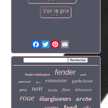
fender
fusées éclairantes
arch
extensions
garde-boue
universel
4pcs
noir
flare
arcs
défenseur
toyota
roue
élargisseurs
arche
ford
corps