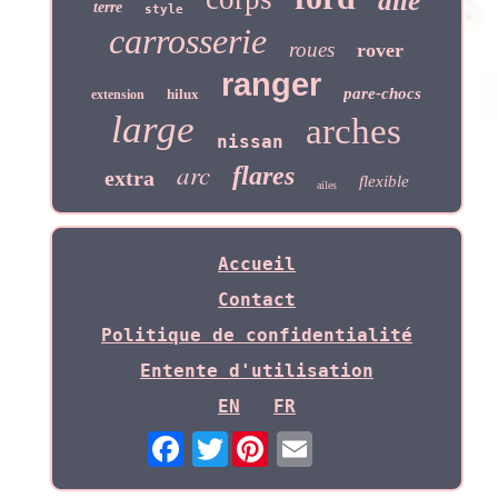
aile
terre
style
carrosserie
roues
rover
ranger
pare-chocs
hilux
extension
large
arches
nissan
arc
flares
extra
flexible
ailes
Accueil
Contact
Politique de confidentialité
Entente d'utilisation
EN
FR
Twitter