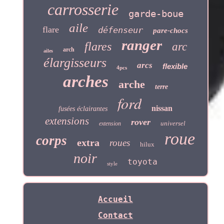
carrosserie
garde-boue
aile
flare
défenseur
pare-chocs
ranger
flares
arc
arch
ailes
élargisseurs
arcs
flexible
4pcs
arches
arche
terre
ford
nissan
fusées éclairantes
extensions
rover
universel
extension
roue
corps
extra
roues
hilux
noir
toyota
style
Accueil
Contact