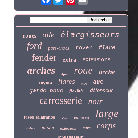
élargisseurs
aile
roues
ford
rover
flare
pare-chocs
fender
extensions
extra
roue
arches
arche
4pcs
flares
arc
toyota
ailes
garde-boue
défenseur
flexible
carrosserie
noir
large
fusées éclairantes
universel
style
corps
nissan
hilux
terre
extension
ranger