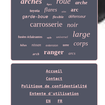
roue
arches
arche
4pcs
flares
arc
toyota
ailes
garde-boue
défenseur
flexible
carrosserie
noir
large
fusées éclairantes
universel
style
corps
nissan
hilux
terre
extension
ranger
arcs
arch
Accueil
Contact
Politique de confidentialité
Entente d'utilisation
EN
FR