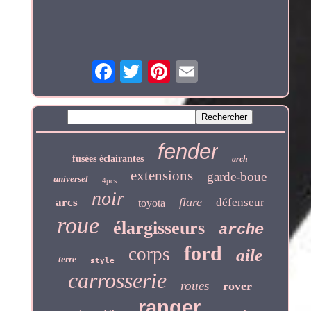
fender
fusées éclairantes
arch
extensions
garde-boue
universel
4pcs
noir
flare
arcs
défenseur
toyota
roue
élargisseurs
arche
ford
corps
aile
terre
style
carrosserie
roues
rover
ranger