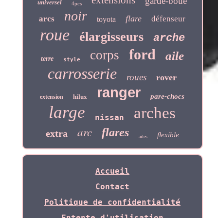
garde-boue
universel
4pcs
noir
flare
arcs
défenseur
toyota
roue
élargisseurs
arche
ford
corps
aile
terre
style
carrosserie
roues
rover
ranger
pare-chocs
hilux
extension
large
arches
nissan
arc
flares
extra
flexible
ailes
Accueil
Contact
Politique de confidentialité
Entente d'utilisation