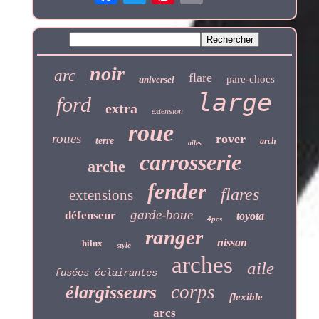
noir
arc
flare
pare-chocs
universel
large
ford
extra
extension
roue
roues
rover
terre
arch
ailes
carrosserie
arche
fender
flares
extensions
garde-boue
défenseur
toyota
4pcs
ranger
nissan
hilux
style
arches
aile
fusées éclairantes
corps
élargisseurs
flexible
arcs