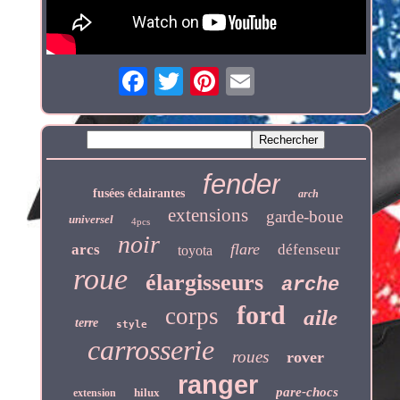
fender
fusées éclairantes
arch
extensions
garde-boue
universel
4pcs
noir
flare
arcs
défenseur
toyota
roue
élargisseurs
arche
ford
corps
aile
terre
style
carrosserie
roues
rover
ranger
pare-chocs
hilux
extension