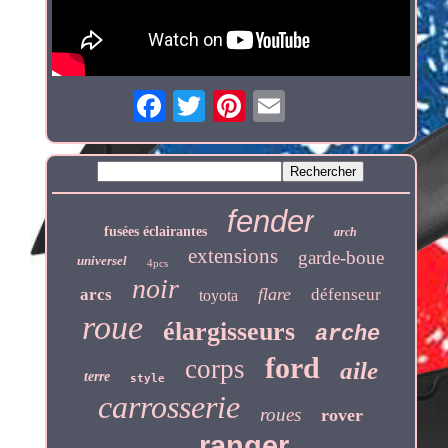
fender
fusées éclairantes
arch
extensions
garde-boue
universel
4pcs
noir
flare
arcs
défenseur
toyota
roue
élargisseurs
arche
ford
corps
aile
terre
style
carrosserie
roues
rover
ranger