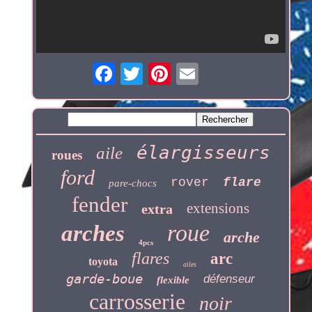
élargisseurs
aile
roues
ford
rover
flare
pare-chocs
fender
extensions
extra
roue
arches
arche
4pcs
flares
arc
toyota
ailes
garde-boue
défenseur
flexible
carrosserie
noir