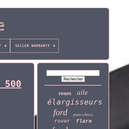
Y
SELLER WARRANTY
 500
aile
roues
élargisseurs
ford
pare-chocs
rover
flare