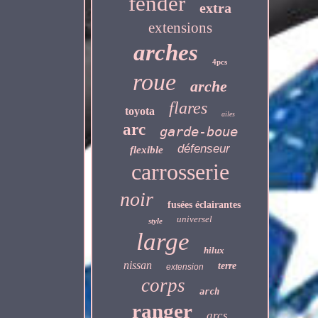
fender
extra
extensions
arches
4pcs
roue
arche
flares
toyota
ailes
arc
garde-boue
défenseur
flexible
carrosserie
noir
fusées éclairantes
universel
style
large
hilux
nissan
terre
extension
corps
arch
ranger
arcs