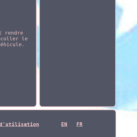
t rendre
 coller le
véhicule.
d'utilisation
EN
FR