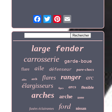
large
fender
carrosserie
garde-boue
aile
flare
défenseur
pare-chocs
ranger
flares
arc
arch
ailes
élargisseurs
arcs
flexible
4pcs
arches
arche
terre
ford
nissan
fusées éclairantes