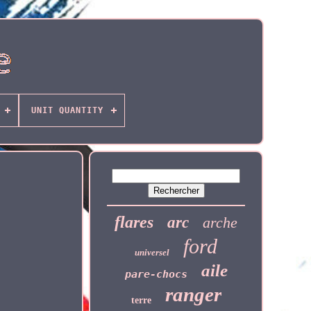
UNIT QUANTITY
flares
arc
arche
ford
universel
aile
pare-chocs
ranger
terre