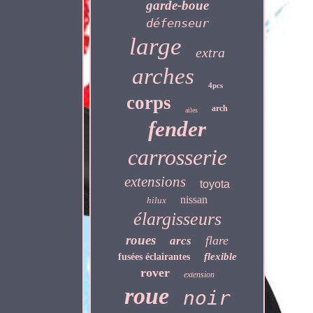
garde-boue
défenseur
large
extra
arches
4pcs
corps
arch
ailes
fender
carrosserie
extensions
toyota
nissan
hilux
élargisseurs
roues
flare
arcs
flexible
fusées éclairantes
rover
extension
roue
noir