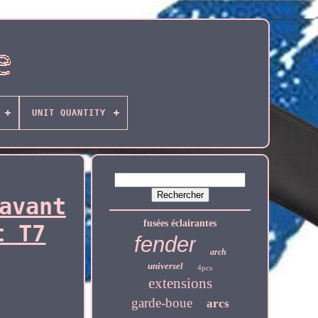
UNIT QUANTITY
avant
fusées éclairantes
t T7
fender
arch
universel
4pcs
extensions
garde-boue
arcs