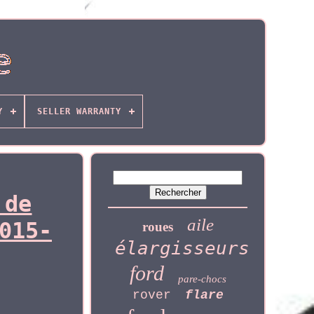
Y
SELLER WARRANTY
 de
aile
015-
roues
élargisseurs
ford
pare-chocs
rover
flare