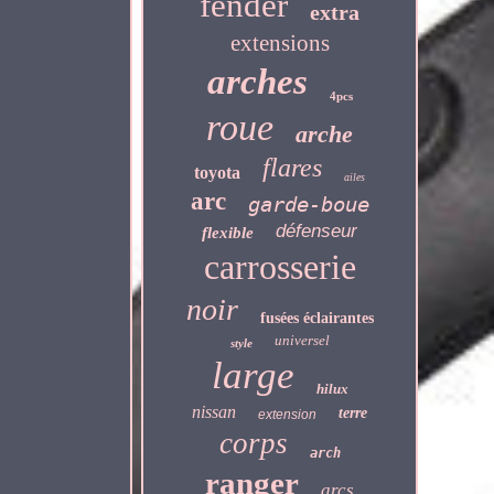
fender
extra
extensions
arches
4pcs
roue
arche
flares
toyota
ailes
arc
garde-boue
défenseur
flexible
carrosserie
noir
fusées éclairantes
universel
style
large
hilux
nissan
terre
extension
corps
arch
ranger
arcs