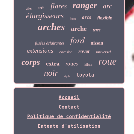
ranger
flares
arc
arch
ailes
élargisseurs
arcs
flexible
4pcs
arches
arche
terre
ford
nissan
fusées éclairantes
extensions
rover
universel
extension
roue
corps
extra
roues
hilux
noir
toyota
style
Accueil
Contact
Politique de confidentialité
Entente d'utilisation