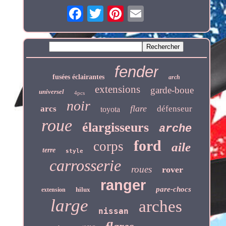
fender
fusées éclairantes
arch
extensions
garde-boue
universel
4pcs
noir
flare
arcs
défenseur
toyota
roue
élargisseurs
arche
ford
corps
aile
terre
style
carrosserie
roues
rover
ranger
pare-chocs
hilux
extension
large
arches
nissan
arc