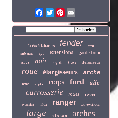
fender
fusées éclairantes
arch
extensions
garde-boue
universel
4pcs
noir
flare
arcs
défenseur
toyota
roue
élargisseurs
arche
ford
corps
aile
terre
style
carrosserie
roues
rover
ranger
pare-chocs
hilux
extension
large
arches
nissan