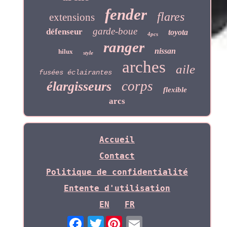
fender
flares
extensions
garde-boue
défenseur
toyota
4pcs
ranger
nissan
hilux
style
arches
aile
fusées éclairantes
corps
élargisseurs
flexible
arcs
Accueil
Contact
Politique de confidentialité
Entente d'utilisation
EN
FR
Twitter