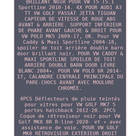
BRILLANT NOIR POUR VW T5 T5.1
Sportline 2010-14. 4X POUR AUDI A3
TT VW GOLF PASSAT JETTA TIGUAN
CAPTEUR DE VITESSE DE ROUE ABS
AVANT & ARRIÈRE. SUPPORT INFÉRIEUR
DE PHARE AVANT GAUCHE & DROIT POUR
VW POLO MK5 2009-17, UK. Pour VW
Caddy & Maxi Sportline 2004-18,
spoiler de toit arrière double barn
door brillant noir. POUR VW CADDY &
MAXI SPORTLINE SPOILER DE TOIT
ARRIÈRE DOUBLE BARN DOOR LÈVRE
BLANC 2004+. POUR VW POLO 6R 2014-
17, CALANDRE CENTRALE PRINCIPALE DU
PARE-CHOCS AVANT AVEC MOULURE
CHROMÉE.
4PCS Déflecteurs de pluie teintés
pour vitres pour VW GOLF MK7 5
portes hatchback 2012-20. 2PCS
Coque de rétroviseur noir pour VW
Golf MK8 8R R-line 2020- et + avec
assistance de voie. POUR VW GOLF
MK8 RÉTROVISEUR EXTÉRIEUR DROIT