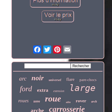
noir
arc
flare
pare-chocs
universel
large
ford
extra
extension
roue
roues
rover
terre
arch
ailes
carrosserie
arche