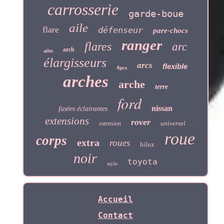
carrosserie
garde-boue
aile
flare
défenseur
pare-chocs
ranger
flares
arc
arch
ailes
élargisseurs
arcs
flexible
4pcs
arches
arche
terre
ford
nissan
fusées éclairantes
extensions
rover
universel
extension
roue
corps
extra
roues
hilux
noir
toyota
style
Accueil
Contact